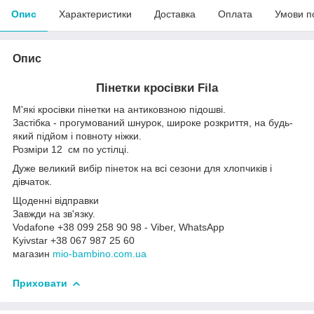
Опис
Характеристики
Доставка
Оплата
Умови п
Опис
Пінетки кросівки Fila
М'які кросівки пінетки на антиковзною підошві.
Застібка - прогумований шнурок, широке розкриття, на будь-
який підйом і повноту ніжки.
Розміри 12 см по устілці.
Дуже великий вибір пінеток на всі сезони для хлопчиків і
дівчаток.
Щоденні відправки
Завжди на зв'язку.
Vodafone +38 099 258 90 98 - Viber, WhatsApp
Kyivstar +38 067 987 25 60
магазин
mio-bambino.com.ua
Приховати