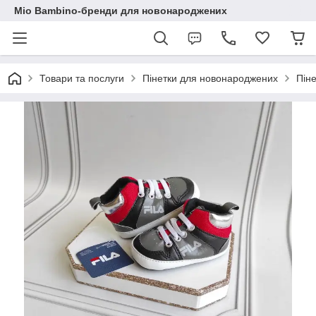
Mio Bambino-бренди для новонароджених
Товари та послуги
Пінетки для новонароджених
Піне