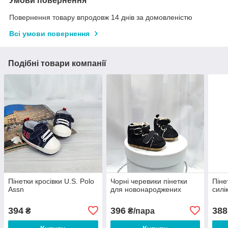
Умови повернення
Повернення товару впродовж 14 днів за домовленістю
Всі умови повернення
Подібні товари компанії
Пінетки кросівки U.S. Polo
Чорні черевики пінетки
Піне
Assn
для новонароджених
силі
394
396
388
₴
₴/пара