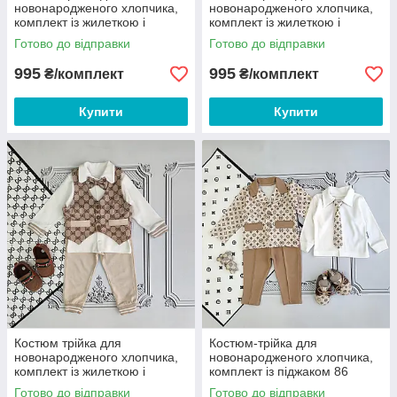
новонародженого хлопчика,
новонародженого хлопчика,
комплект із жилеткою і
комплект із жилеткою і
метеликом 86
метеликом 92
Готово до відправки
Готово до відправки
995
995
₴/комплект
₴/комплект
Купити
Купити
Костюм трійка для
Костюм-трійка для
новонародженого хлопчика,
новонародженого хлопчика,
комплект із жилеткою і
комплект із піджаком 86
метеликом 86
Готово до відправки
Готово до відправки