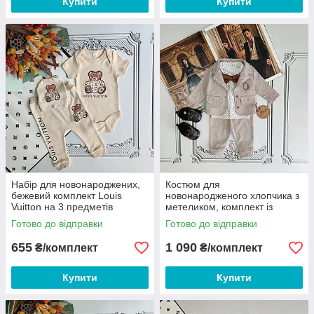
Купити
Купити
Набір для новонароджених,
Костюм для
бежевий комплект Louis
новонародженого хлопчика з
Vuitton на 3 предметів
метеликом, комплект із
піджаком Джентельмен
Готово до відправки
Готово до відправки
655
1 090
₴/комплект
₴/комплект
Купити
Купити