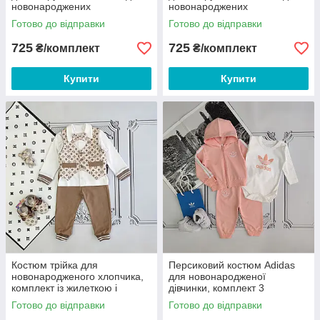
новонароджених
новонароджених
Готово до відправки
Готово до відправки
725
725
₴/комплект
₴/комплект
Купити
Купити
Костюм трійка для
Персиковий костюм Adidas
новонародженого хлопчика,
для новонародженої
комплект із жилеткою і
дівчинки, комплект 3
метеликом
предмети
Готово до відправки
Готово до відправки