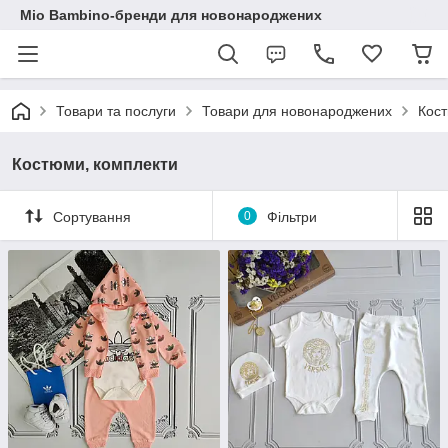
Mio Bambino-бренди для новонароджених
Товари та послуги
Товари для новонароджених
Кост
Костюми, комплекти
Сортування
0
Фільтри