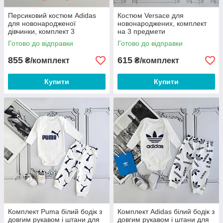
Персиковий костюм Adidas
Костюм Versace для
для новонародженої
новонароджених, комплект
дівчинки, комплект 3
на 3 предмети
предмети
Готово до відправки
Готово до відправки
855
615
₴/комплект
₴/комплект
Купити
Купити
Комплект Puma білий бодік з
Комплект Adidas білий бодік з
довгим рукавом і штани для
довгим рукавом і штани для