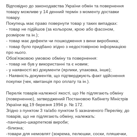
Відповідно до законодавства України обмін та повернення 
товару можливе у 14 денний термін з моменту доставки 
товару.

Покупець має право повернути товар у таких випадках:

- товар не підійшов (за кольором, крою або фасоном, 
розміром та ін.);

- товар має дефекти чи пошкодження з вини виробника;

- товар було придбано згідно з недостовірною інформацією 
про нього.

Обов'язковою умовою обміну та повернення:

- товар не був у використанні та є новим;

- у наявності всі документи (ярлики, упаковка, інше);

- Наявність документів, що підтверджують факт здійснення 
покупки (чек, квитанція про оплату та ін.).

Перелік товарів належної якості, що Не підлягають обміну 
(поверненню), затверджений Постановою Кабінету Міністрів 
України від 19 березня 1994 р. № 172.

Згідно з пунктом 3 та/або пунктом 5 зазначеного Переліку, до 
товарів, що не підлягають обміну, належать:

-панчішно-шкарпеткові вироби;

-білизна;

-товари для немовлят (зокрема, пелюшки, соски, пляшечки, 