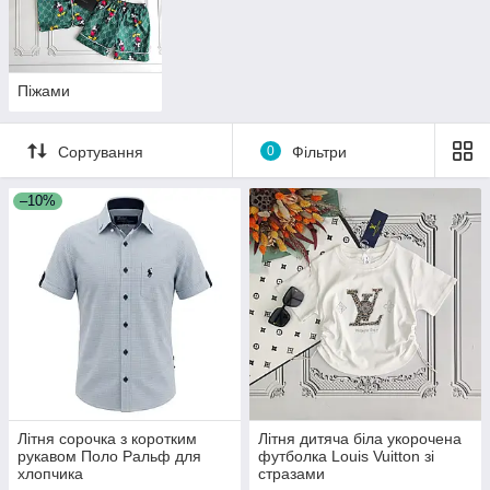
Піжами
Сортування
0
Фільтри
–10%
Літня сорочка з коротким
Літня дитяча біла укорочена
рукавом Поло Ральф для
футболка Louis Vuitton зі
хлопчика
стразами