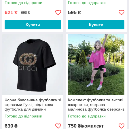
Готово до відправки
Готово до відправки
621
595
₴
₴
690 ₴
Купити
Купити
Чорна бавовняна футболка зі
Комплект футболки та високі
стразами Гуччі, підліткова
шкарпетки, яскрава
футболка для дівчини
малинова футболка оверсайз
для дівчинки підлітка
Готово до відправки
Готово до відправки
630
750
₴
₴/комплект