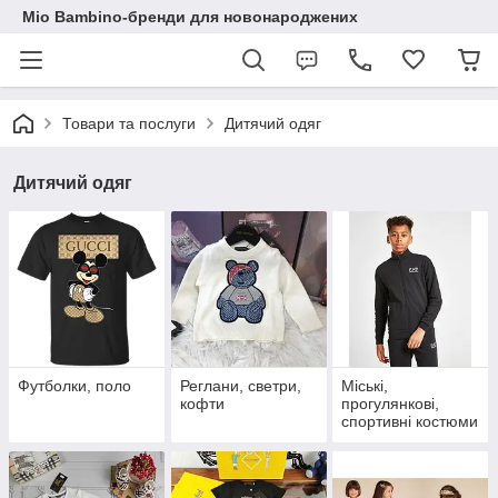
Mio Bambino-бренди для новонароджених
Товари та послуги
Дитячий одяг
Дитячий одяг
Футболки, поло
Реглани, светри,
Міські,
кофти
прогулянкові,
спортивні костюми
від 2 років