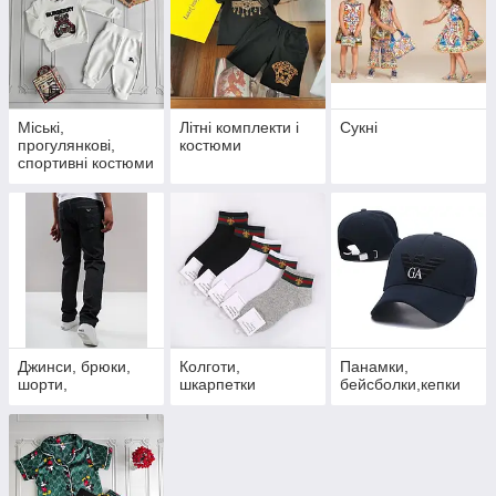
Міські,
Літні комплекти і
Сукні
прогулянкові,
костюми
спортивні костюми
0-2 роки.
Джинси, брюки,
Колготи,
Панамки,
шорти,
шкарпетки
бейсболки,кепки