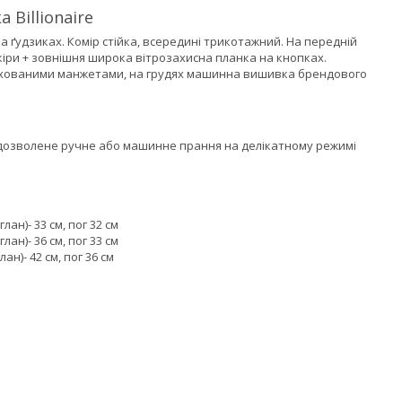
 Billionaire
 ґудзиках. Комір стійка, всередині трикотажний. На передній
кіри + зовнішня широка вітрозахисна планка на кнопках.
прихованими манжетами, на грудях машинна вишивка брендового
 дозволене ручне або машинне прання на делікатному режимі
лан)- 33 см, пог 32 см
лан)- 36 см, пог 33 см
ан)- 42 см, пог 36 см