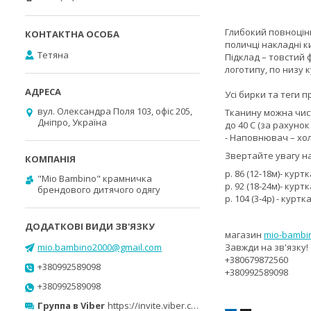
Глибокий повноцінн
поличці накладні к
Тетяна
Підклад – товстий
логотипу, по низу к
Усі бирки та теги п
вул. Олександра Поля 103, офіс 205,
Тканину можна чис
Дніпро, Україна
до 40 С (за рахуно
- Наповнювач – хо
Звертайте увагу н
р. 86 (12-18м)- кур
"Mio Bambino" крамничка
р. 92 (18-24м)- кур
брендового дитячого одягу
р. 104 (3-4р) - кур
магазин
mio-bambi
mio.bambino2000@gmail.com
Завжди на зв'язку!
+380679872560
+380992589098
+380992589098
+380992589098
Группа в Viber
https://invite.viber.com/?g2=AQB0ufind8ISw0sgsCGhsNIX5ImUbR0nGBbftYNtUVQBrgNxagmexD00%2Bpyk6WYC