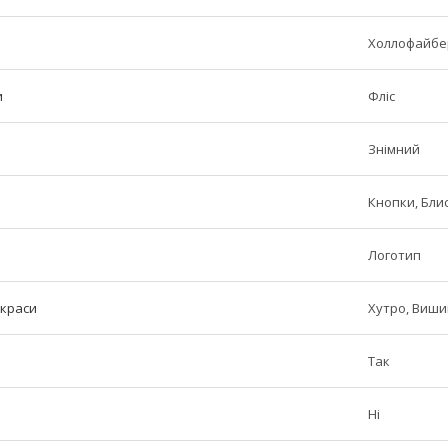
Холлофайбе
и
Фліс
Знімний
Кнопки, Бли
Логотип
икраси
Хутро, Виш
Так
Ні