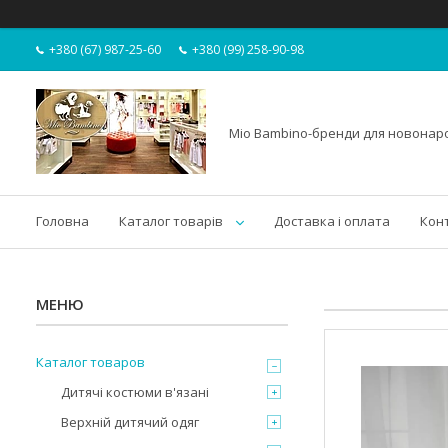
+380 (67) 987-25-60
+380 (99) 258-90-98
Mio Bambino-бренди для новона
Головна
Каталог товарів
Доставка і оплата
Кон
Каталог товаров
Дитячі костюми в'язані
Верхній дитячий одяг