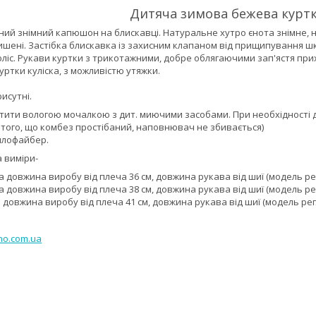
Дитяча зимова бежева куртка
ий знімний капюшон на блискавці. Натуральне хутро єнота знімне, на
ишені. Застібка блискавка із захисним клапаном від прищипування ш
 фліс. Рукави куртки з трикотажними, добре облягаючими зап'ястя 
уртки куліска, з можливістю утяжки.
рисутні.
тити вологою мочалкою з дит. миючими засобами. При необхідності
к того, що комбез простібаний, наповнювач не збивається)
ллофайбер.
а виміри-
тка довжина виробу від плеча 36 см, довжина рукава від шиї (модель рег
тка довжина виробу від плеча 38 см, довжина рукава від шиї (модель рег
тка довжина виробу від плеча 41 см, довжина рукава від шиї (модель регл
no.com.ua