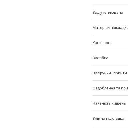
Вид утеплювача
Матеріал підкладк
Капюшон
Застібка
Візерунки і принти
Оздоблення та пр
Наявність кишень
Знімна підкладка