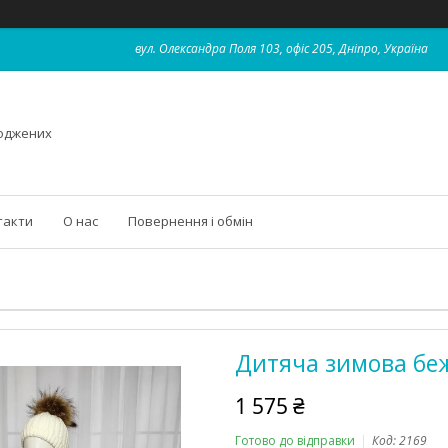
вул. Олександра Поля 103, офіс 205, Дніпро, Україна
роджених
такти
О нас
Повернення і обмін
Дитяча зимова беже
1 575 ₴
Готово до відправки
Код:
2169