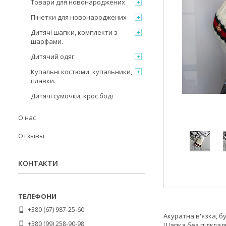
Товари для новонароджених
Пінетки для новонароджених
Дитячі шапки, комплекти з
шарфами.
Дитячий одяг
Купальні костюми, купальники,
плавки.
Дитячі сумочки, крос боді
О нас
Отзывы
КОНТАКТИ
+380 (67) 987-25-60
Акуратна в'язка, бу
+380 (99) 258-90-98
Шапка без підкладк