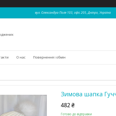
вул. Олександра Поля 103, офіс 205, Дніпро, Україна
роджених
такти
О нас
Повернення і обмін
Зимова шапка Гуч
482 ₴
Готово до відправки