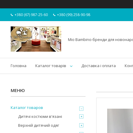
+380 (67) 987-25-60
+380 (99) 258-90-98
Mio Bambino-бренди для новона
Головна
Каталог товарів
Доставка і оплата
Кон
Каталог товаров
Дитячі костюми в'язані
Верхній дитячий одяг