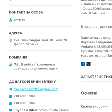
- Шапка напівобхва
- Склад 50%бавовн
- на ОГ 54-58 см
Тетяна
В наявності різні к
Завжди на зв'язку.
вул. Олександра Поля 103, офіс 205,
Відправка щоденна
Дніпро, Україна
Vodafone 38 099 258
Kyivstar 38 067 987 
магазин mio-bambi
"Mio Bambino" крамничка
брендового дитячого одягу
ХАРАКТЕРИСТИК
mio.bambino2000@gmail.com
Основні
+380992589098
+380992589098
Країна виробник
Группа в Viber
https://invite.viber.com/?g2=AQB0ufind8ISw0sgsCGhsNIX5ImUbR0nGBbftYNtUVQBrgNxagmexD00%2Bpyk6WYC