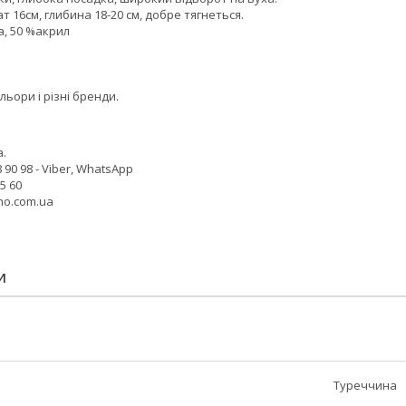
т 16см, глибина 18-20 см, добре тягнеться.
а, 50 %акрил
ольори і різні бренди.
.
 90 98 - Viber, WhatsApp
25 60
no.com.ua
И
Туреччина