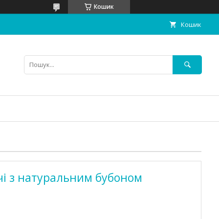
Кошик
Кошик
чі з натуральним бубоном