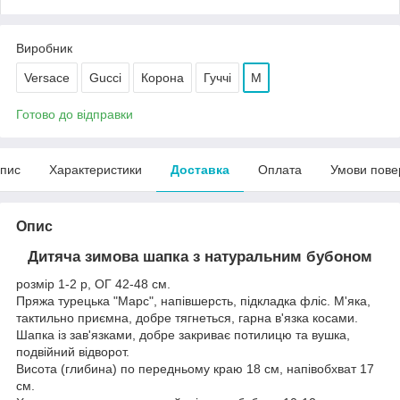
Виробник
Versace
Gucci
Корона
Гуччі
М
Готово до відправки
пис
Характеристики
Доставка
Оплата
Умови пове
Опис
Дитяча зимова шапка з натуральним бубоном
розмір 1-2 р, ОГ 42-48 см.
Пряжа турецька "Марс", напівшерсть, підкладка фліс. М'яка,
тактильно приємна, добре тягнеться, гарна в'язка косами.
Шапка із зав'язками, добре закриває потилицю та вушка,
подвійний відворот.
Висота (глибина) по передньому краю 18 см, напівобхват 17
см.