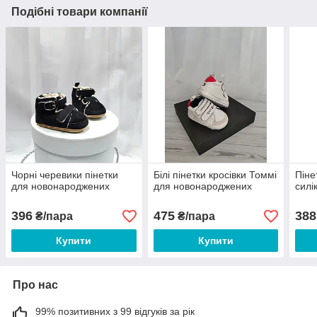
Подібні товари компанії
Чорні черевики пінетки
Білі пінетки кросівки Томмі
Піне
для новонароджених
для новонароджених
силі
396
475
388
₴/пара
₴/пара
Купити
Купити
Про нас
99% позитивних з 99 відгуків за рік