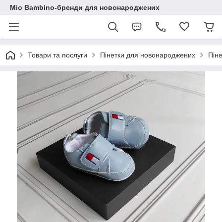
Mio Bambino-бренди для новонароджених
Товари та послуги
Пінетки для новонароджених
Піне