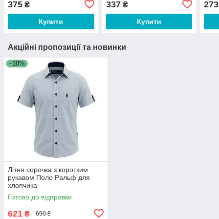
375
337
273
₴
₴
Купити
Купити
Акційні пропозиції та новинки
–10%
Літня сорочка з коротким
рукавом Поло Ральф для
хлопчика
Готово до відправки
621
₴
690 ₴