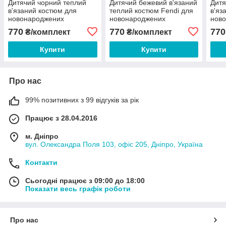
Дитячий чорний теплий
Дитячий бежевий в'язаний
Дитя
в'язаний костюм для
теплий костюм Fendi для
в'яз
новонароджених
новонароджених
нов
770
770
770
₴/комплект
₴/комплект
Купити
Купити
Про нас
99% позитивних з 99 відгуків за рік
Працює з 28.04.2016
м. Дніпро
вул. Олександра Поля 103, офіс 205, Дніпро, Україна
Контакти
Сьогодні працює з 09:00 до 18:00
Показати весь графік роботи
Про нас