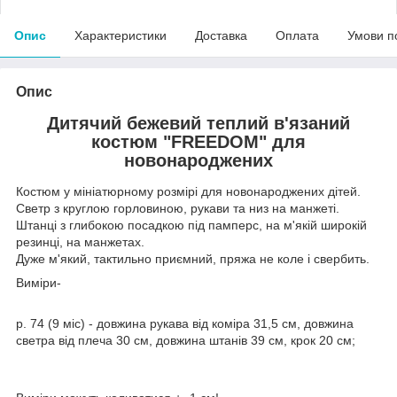
Опис
Характеристики
Доставка
Оплата
Умови п
Опис
Дитячий бежевий теплий в'язаний
костюм "FREEDOM" для
новонароджених
Костюм у мініатюрному розмірі для новонароджених дітей.
Светр з круглою горловиною, рукави та низ на манжеті.
Штанці з глибокою посадкою під памперс, на м'якій широкій
резинці, на манжетах.
Дуже м'який, тактильно приємний, пряжа не коле і свербить.
Виміри-
р. 74 (9 міс) - довжина рукава від коміра 31,5 см, довжина
светра від плеча 30 см, довжина штанів 39 см, крок 20 см;