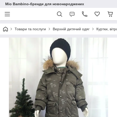
Mio Bambino-бренди для новонароджених
Товари та послуги
Верхній дитячий одяг
Куртки, віт