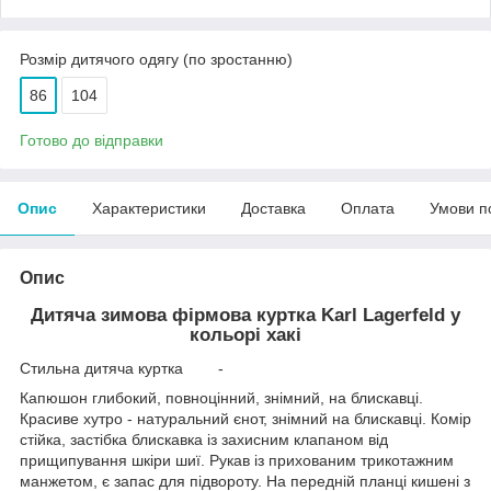
Розмір дитячого одягу (по зростанню)
86
104
Готово до відправки
Опис
Характеристики
Доставка
Оплата
Умови п
Опис
Дитяча зимова фірмова куртка Karl Lagerfeld у
кольорі хакі
Стильна дитяча куртка -
Капюшон глибокий, повноцінний, знімний, на блискавці.
Красиве хутро - натуральний єнот, знімний на блискавці. Комір
стійка, застібка блискавка із захисним клапаном від
прищипування шкіри шиї. Рукав із прихованим трикотажним
манжетом, є запас для підвороту. На передній планці кишені з