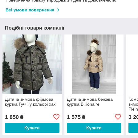
Повернення товару впродовж 14 днів за домовленістю
Всі умови повернення
Подібні товари компанії
Дитяча зимова фірмова
Дитяча зимова бежева
Комб
куртка Гуччі у кольорі хакі
куртка Billionaire
зимо
Plei
1 850
1 575
3 2
₴
₴
Купити
Купити