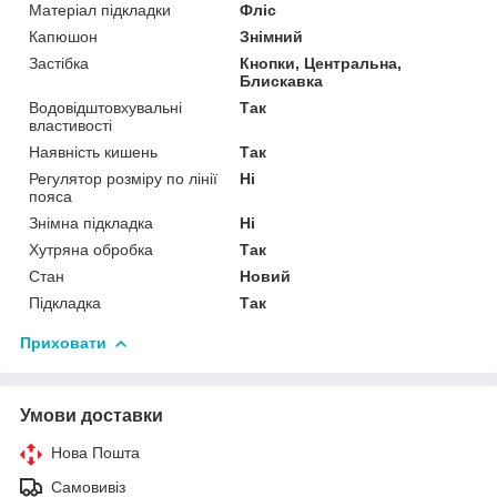
Матеріал підкладки
Фліс
Капюшон
Знімний
Застібка
Кнопки, Центральна,
Блискавка
Водовідштовхувальні
Так
властивості
Наявність кишень
Так
Регулятор розміру по лінії
Ні
пояса
Знімна підкладка
Ні
Хутряна обробка
Так
Стан
Новий
Підкладка
Так
Приховати
Умови доставки
Нова Пошта
Самовивіз