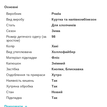
Основні
Виробник
Prada
Вид виробу
Куртка та напівкомбінезон
Стать
Для хлопчиків
Сезон
Зима
Розмір дитячого одягу (за
98
зростом)
Колір
Хакі
Вид утеплювача
Холлофайбер
Матеріал підкладки
Фліс
Капюшон
Знімний
Застібка
Кнопки, Блискавка
Оздоблення та прикраси
Хутро
Наявність кишень
Так
Хутряна обробка
Так
Стан
Новий
Підкладка
Так
Приховати