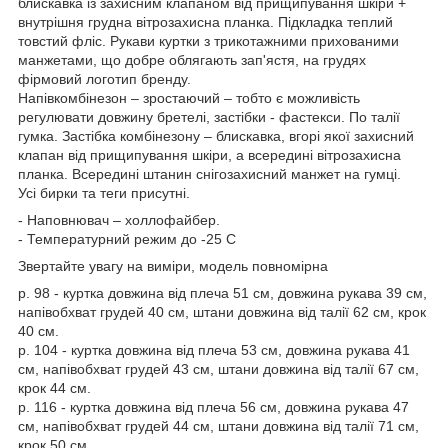
блискавка із захисним клапаном від прищипування шкіри +
внутрішня грудна вітрозахисна планка. Підкладка теплий
товстий фліс. Рукави куртки з трикотажними прихованими
манжетами, що добре облягають зап'ястя, на грудях
фірмовий логотип бренду.
Напівкомбінезон – зростаючий – тобто є можливість
регулювати довжину бретелі, застібки - фастекси. По талії
гумка. Застібка комбінезону – блискавка, вгорі якої захисний
клапан від прищипування шкіри, а всередині вітрозахисна
планка. Всередині штанин снігозахисний манжет на гумці.
Усі бирки та теги присутні.
- Наповнювач – холлофайбер.
- Температурний режим до -25 С
Звертайте увагу на виміри, модель повномірна
р. 98 - куртка довжина від плеча 51 см, довжина рукава 39 см,
напівобхват грудей 40 см, штани довжина від талії 62 см, крок
40 см.
р. 104 - куртка довжина від плеча 53 см, довжина рукава 41
см, напівобхват грудей 43 см, штани довжина від талії 67 см,
крок 44 см.
р. 116 - куртка довжина від плеча 56 см, довжина рукава 47
см, напівобхват грудей 44 см, штани довжина від талії 71 см,
крок 50 см.