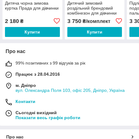
Дитяча чорна зимова
Дитячий зимовий
Підл
куртка Прада для дівчинки
роздільний брендовий
подо
комбінезон для дівчинки
паль
Дольче
кап
2 180
3 750
3 3
₴
₴/комплект
Купити
Купити
Про нас
99% позитивних з 99 відгуків за рік
Працює з 28.04.2016
м. Дніпро
вул. Олександра Поля 103, офіс 205, Дніпро, Україна
Контакти
Сьогодні вихідний
Показати весь графік роботи
Про нас