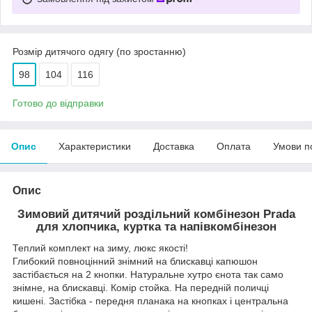
Розмір дитячого одягу (по зростанню)
98
104
116
Готово до відправки
Опис
Характеристики
Доставка
Оплата
Умови п
Опис
Зимовий дитячий роздільний комбінезон Prada
для хлопчика, куртка та напівкомбінезон
Теплий комплект на зиму, люкс якості!
Глибокий повноцінний знімний на блискавці капюшон
застібається на 2 кнопки. Натуральне хутро єнота так само
знімне, на блискавці. Комір стойка. На передній поличці
кишені. Застібка - передня планака на кнопках і центральна