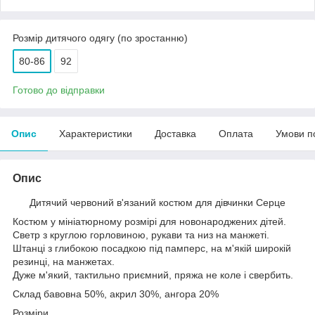
Розмір дитячого одягу (по зростанню)
80-86
92
Готово до відправки
Опис
Характеристики
Доставка
Оплата
Умови п
Опис
Дитячий червоний в'язаний костюм для дівчинки Серце
Костюм у мініатюрному розмірі для новонароджених дітей.
Светр з круглою горловиною, рукави та низ на манжеті.
Штанці з глибокою посадкою під памперс, на м'якій широкій
резинці, на манжетах.
Дуже м'який, тактильно приємний, пряжа не коле і свербить.
Склад бавовна 50%, акрил 30%, ангора 20%
Розміри