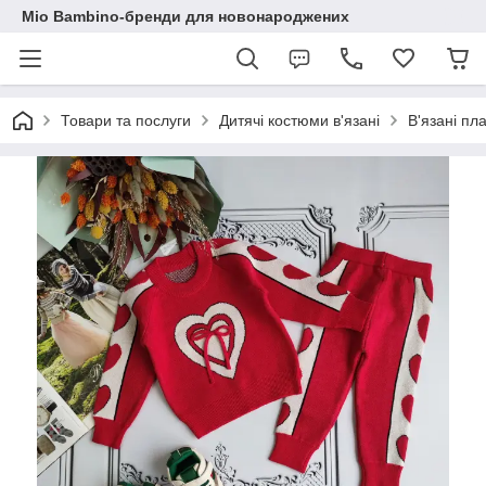
Mio Bambino-бренди для новонароджених
Товари та послуги
Дитячі костюми в'язані
В'язані пл