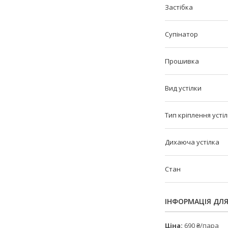
Застібка
Супінатор
Прошивка
Вид устілки
Тип кріплення усті
Дихаюча устілка
Стан
ІНФОРМАЦІЯ ДЛ
Ціна:
690 ₴/пара