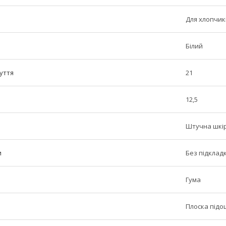
Для хлопчик
Білий
уття
21
12,5
Штучна шкі
и
Без підклад
Гума
Плоска під