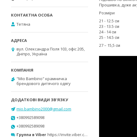
Прошивка, дуже ак
Розміри
21 - 12.5 см
Тетяна
23 - 13.5 см
24 - 14 см
25 - 14.5 см
27 – 15,5 см
вул. Олександра Поля 103, офіс 205,
Дніпро, Україна
"Mio Bambino" крамничка
брендового дитячого одягу
mio.bambino2000@gmail.com
+380992589098
+380992589098
Группа в Viber
https://invite.viber.com/?g2=AQB0ufind8ISw0sgsCGhsNIX5ImUbR0nGBbftYNtUVQBrgNxagmexD00%2Bpyk6WYC