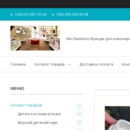
+380 (67) 987-25-60
+380 (99) 258-90-98
Mio Bambino-бренди для новона
Головна
Каталог товарів
Доставка і оплата
Кон
Каталог товаров
Дитячі костюми в'язані
Верхній дитячий одяг