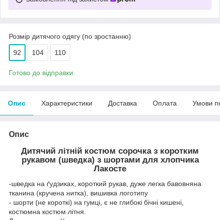
Розмір дитячого одягу (по зростанню)
92
104
110
Готово до відправки
Опис
Характеристики
Доставка
Оплата
Умови п
Опис
Дитячий літній костюм сорочка з коротким
рукавом (шведка) з шортами для хлопчика
Лакосте
-шведка на ґудзиках, короткий рукав, дуже легка бавовняна
тканина (кручена нитка), вишивка логотипу
- шорти (не короткі) на гумці, є не глибокі бічні кишені,
костюмна костюм літня.