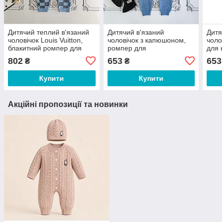
Дитячий теплий в'язаний
Дитячий в'язаний
Дитя
чоловічок Louis Vuitton,
чоловічок з капюшоном,
чоло
блакитний ромпер для
ромпер для
для
новонароджених
новонароджених.
802
653
653
₴
₴
Купити
Купити
Акційні пропозиції та новинки