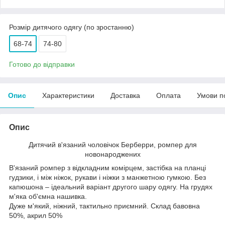
Розмір дитячого одягу (по зростанню)
68-74
74-80
Готово до відправки
Опис
Характеристики
Доставка
Оплата
Умови п
Опис
Дитячий в'язаний чоловічок Берберри, ромпер для
новонароджених
В'язаний ромпер з відкладним комірцем, застібка на планці
гудзики, і між ніжок, рукави і ніжки з манжетною гумкою. Без
капюшона – ідеальний варіант другого шару одягу. На грудях
м'яка об'ємна нашивка.
Дуже м'який, ніжний, тактильно приємний. Склад бавовна
50%, акрил 50%