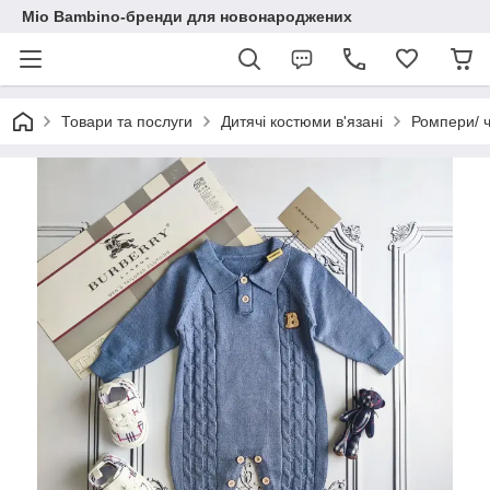
Mio Bambino-бренди для новонароджених
Товари та послуги
Дитячі костюми в'язані
Ромпери/ ч