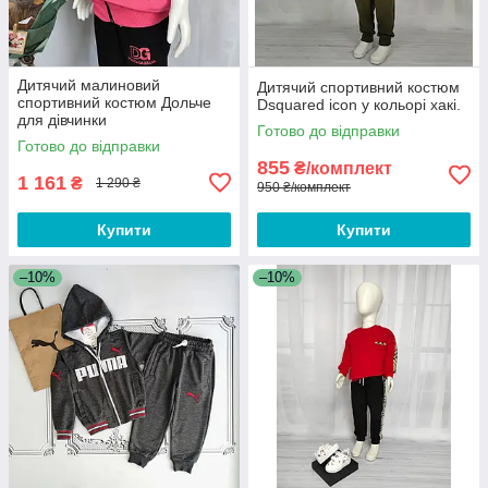
Дитячий малиновий
Дитячий спортивний костюм
спортивний костюм Дольче
Dsquared icon у кольорі хакі.
для дівчинки
Готово до відправки
Готово до відправки
855
₴/комплект
1 161
₴
1 290 ₴
950 ₴/комплект
Купити
Купити
–10%
–10%