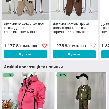
Дитячий бежевий костюм
Дитячий костюм трійка
Дитя
трійка Дольче для
Дольче для хлопчика,
трій
хлопчика, комплект з
коричневий комплект з
комп
бомбером
бомбером
1 177
1 275
1 3
₴/комплект
₴/комплект
Купити
Купити
Акційні пропозиції та новинки
–10%
–10%