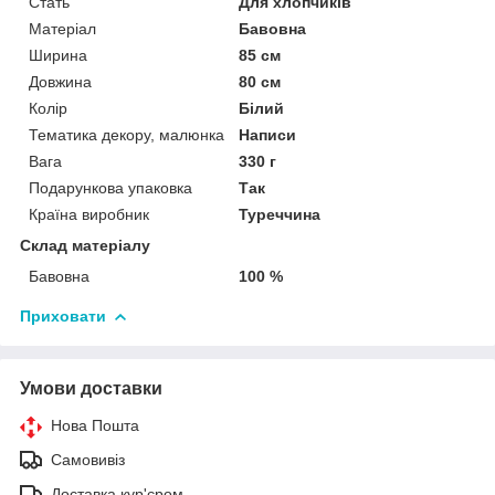
Стать
Для хлопчиків
Матеріал
Бавовна
Ширина
85 см
Довжина
80 см
Колір
Білий
Тематика декору, малюнка
Написи
Вага
330 г
Подарункова упаковка
Так
Країна виробник
Туреччина
Склад матеріалу
Бавовна
100 %
Приховати
Умови доставки
Нова Пошта
Самовивіз
Доставка кур'єром