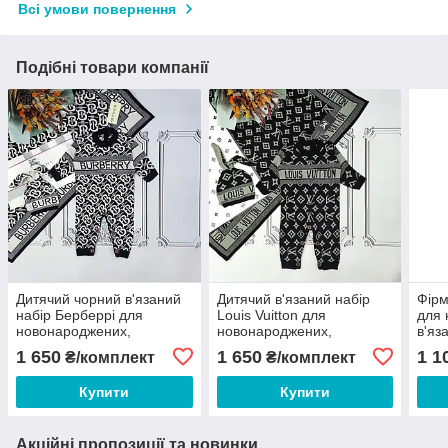
Всі умови повернення
Подібні товари компанії
Дитячий чорний в'язаний
Дитячий в'язаний набір
Фірм
набір Берберрі для
Louis Vuitton для
для 
новонароджених,
новонароджених,
в'яз
чоловічок і плед
чоловічок і плед
1 650
1 650
1 1
₴/комплект
₴/комплект
Купити
Купити
Акційні пропозиції та новинки