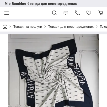
Mio Bambino-бренди для новонароджених
Товари та послуги
Товари для новонароджених
Плед