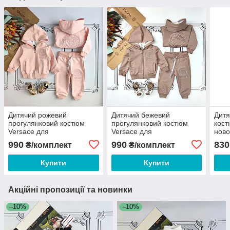
Дитячий рожевий
Дитячий бежевий
Дитя
прогулянковий костюм
прогулянковий костюм
кост
Versace для
Versace для
нов
новонароджених
новонароджених
990
990
830
₴/комплект
₴/комплект
Купити
Купити
Акційні пропозиції та новинки
–10%
–10%