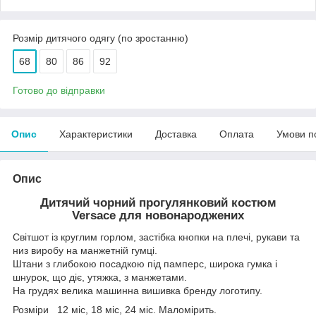
Розмір дитячого одягу (по зростанню)
68
80
86
92
Готово до відправки
Опис
Характеристики
Доставка
Оплата
Умови п
Опис
Дитячий чорний прогулянковий костюм
Versace для новонароджених
Світшот із круглим горлом, застібка кнопки на плечі, рукави та
низ виробу на манжетній гумці.
Штани з глибокою посадкою під памперс, широка гумка і
шнурок, що діє, утяжка, з манжетами.
На грудях велика машинна вишивка бренду логотипу.
Розміри 12 міс, 18 міс, 24 міс. Маломірить.