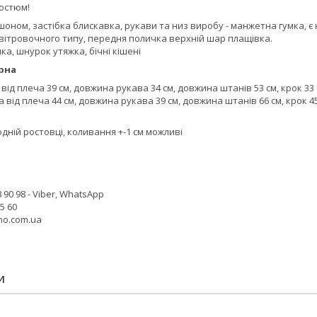
костюм!
шоном, застібка блискавка, рукави та низ виробу - манжетна гумка, є
вітровочного типу, передня поличка верхній шар плащівка.
ка, шнурок утяжка, бічні кішені
рна
від плеча 39 см, довжина рукава 34 см, довжина штанів 53 см, крок 33
 від плеча 44 см, довжина рукава 39 см, довжина штанів 66 см, крок 4
одній ростовці, коливання +-1 см можливі
и
 90 98 - Viber, WhatsApp
25 60
no.com.ua
И