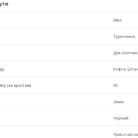
ути
Nike
Туреччина
Для хлопчик
ру
Кофта, Шта
ягу (за зростом)
92
Зима
Чорний
Трикотаж на 