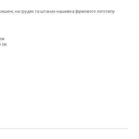
 кишені, на грудях та штанах нашивка фірмового логотипу
 см
5 см