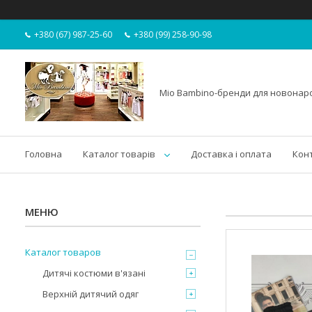
+380 (67) 987-25-60
+380 (99) 258-90-98
Mio Bambino-бренди для новона
Головна
Каталог товарів
Доставка і оплата
Кон
Каталог товаров
Дитячі костюми в'язані
Верхній дитячий одяг