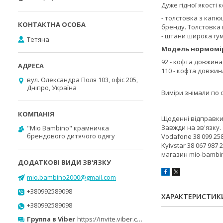
Дуже гідної якості 
- толстовка з капю
бренду. Толстовка 
- штани широка гум
Тетяна
Модель нормомі
92 - кофта довжина 
110 - кофта довжина
вул. Олександра Поля 103, офіс 205,
Дніпро, Україна
Виміри знімали по 
Щоденні відправк
Завжди на зв'язку.
"Mio Bambino" крамничка
брендового дитячого одягу
Vodafone 38 099 258
Kyivstar 38 067 987 
магазин mio-bambi
mio.bambino2000@gmail.com
+380992589098
ХАРАКТЕРИСТИК
+380992589098
Группа в Viber
https://invite.viber.com/?g2=AQB0ufind8ISw0sgsCGhsNIX5ImUbR0nGBbftYNtUVQBrgNxagmexD00%2Bpyk6WYC