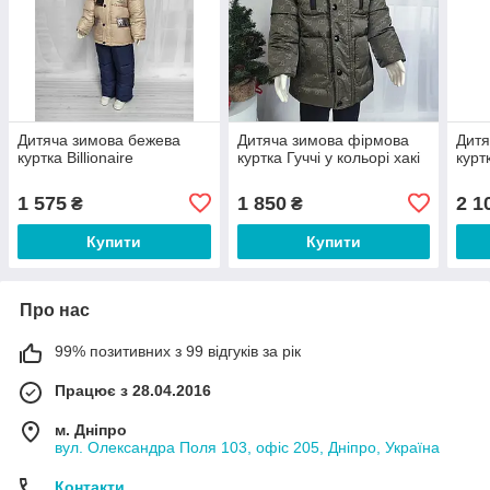
Дитяча зимова бежева
Дитяча зимова фірмова
Дитя
куртка Billionaire
куртка Гуччі у кольорі хакі
курт
1 575
1 850
2 1
₴
₴
Купити
Купити
Про нас
99% позитивних з 99 відгуків за рік
Працює з 28.04.2016
м. Дніпро
вул. Олександра Поля 103, офіс 205, Дніпро, Україна
Контакти