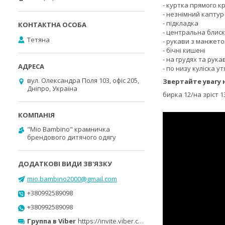
- куртка прямого к
- незнімний капту
- підкладка
- центральна блис
Тетяна
- рукави з манжет
- бічні кишені
- на грудях та рук
- по низу куліска у
вул. Олександра Поля 103, офіс 205,
Звертайте увагу 
Дніпро, Україна
бирка 12/на зріст 1
"Mio Bambino" крамничка
брендового дитячого одягу
mio.bambino2000@gmail.com
+380992589098
+380992589098
Группа в Viber
https://invite.viber.com/?g2=AQB0ufind8ISw0sgsCGhsNIX5ImUbR0nGBbftYNtUVQBrgNxagmexD00%2Bpyk6WYC