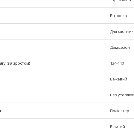
Вітровка
Для хлопчик
Демісезон
ягу (за зростом)
134-140
Бежевий
Без утеплю
и
Поліестер
Вшитий