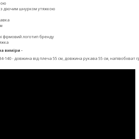
рою
р з діючим шнурком утяжкою
кавка
ом
аві фірмовий логотип бренду
тяжка
на виміри -
34-140 - довжина від плеча 55 см, довжина рукава 55 см, напівобхват г