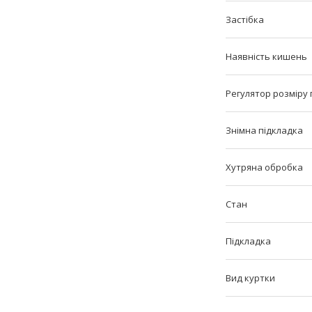
Застібка
Наявність кишень
Регулятор розміру п
Знімна підкладка
Хутряна обробка
Стан
Підкладка
Вид куртки