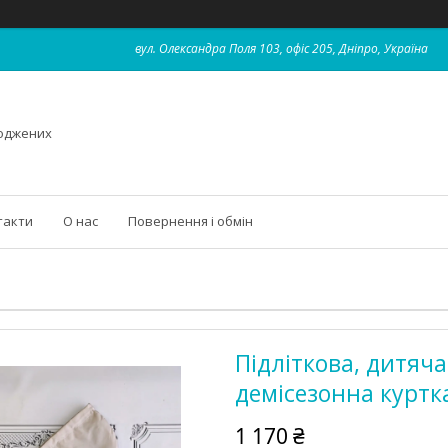
вул. Олександра Поля 103, офіс 205, Дніпро, Україна
роджених
такти
О нас
Повернення і обмін
Підліткова, дитяча
демісезонна куртк
1 170 ₴