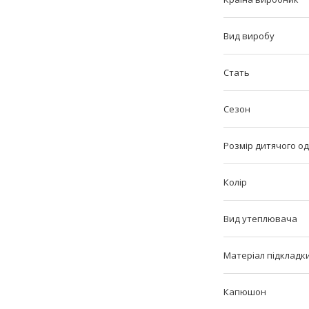
Вид виробу
Стать
Сезон
Розмір дитячого од
Колір
Вид утеплювача
Матеріал підкладк
Капюшон