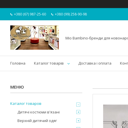
+380 (67) 987-25-60
+380 (99) 258-90-98
Mio Bambino-бренди для новона
Головна
Каталог товарів
Доставка і оплата
Кон
Каталог товаров
Дитячі костюми в'язані
Верхній дитячий одяг