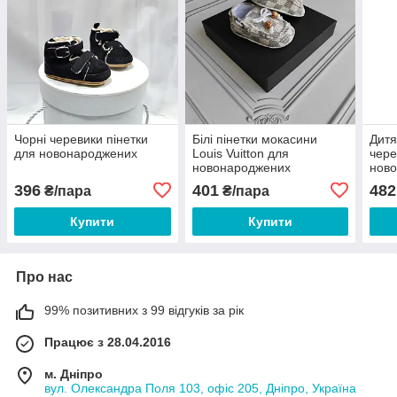
Чорні черевики пінетки
Білі пінетки мокасини
Дитя
для новонароджених
Louis Vuitton для
чере
новонароджених
ново
396
401
482
₴/пара
₴/пара
Купити
Купити
Про нас
99% позитивних з 99 відгуків за рік
Працює з 28.04.2016
м. Дніпро
вул. Олександра Поля 103, офіс 205, Дніпро, Україна