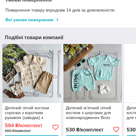
Повернення товару впродовж 14 днів за домовленістю
Всі умови повернення
Подібні товари компанії
Дитячий літній костюм
Дитячий м'ятний літній
Дитя
сорочка з коротким
костюм з шортами для
кост
рукавом (шведка) з
новонароджених Boss
для
шортами для хлопчика
594
₴/комплект
Fendi
530
530
₴/комплект
660 ₴/комплект