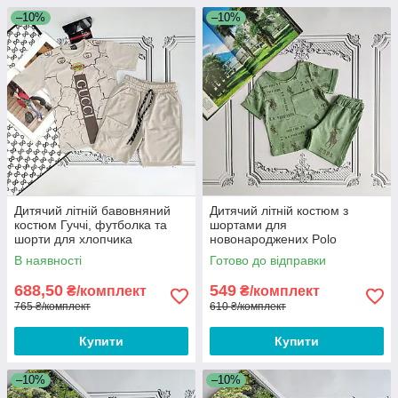
–10%
–10%
Дитячий літній бавовняний
Дитячий літній костюм з
костюм Гуччі, футболка та
шортами для
шорти для хлопчика
новонароджених Polo
В наявності
Готово до відправки
688,50
549
₴/комплект
₴/комплект
765 ₴/комплект
610 ₴/комплект
Купити
Купити
–10%
–10%