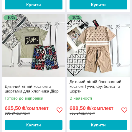
Купити
Купити
–10%
–10%
Дитячий літній бавовняний
Дитячий літній костюм з
костюм Гуччі, футболка та
шортами для хлопчика Діор
шорти
Готово до відправки
В наявності
625,50
688,50
₴/комплект
₴/комплект
695 ₴/комплект
765 ₴/комплект
Купити
Купити