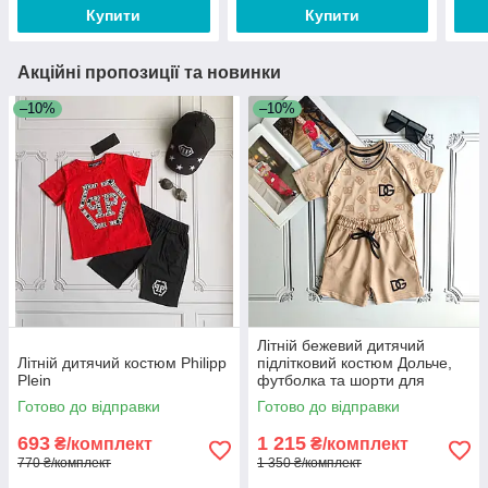
Купити
Купити
Акційні пропозиції та новинки
–10%
–10%
Літній бежевий дитячий
Літній дитячий костюм Philipp
підлітковий костюм Дольче,
Plein
футболка та шорти для
хлопчика
Готово до відправки
Готово до відправки
693
1 215
₴/комплект
₴/комплект
770 ₴/комплект
1 350 ₴/комплект