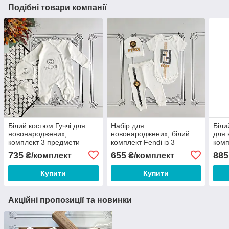
Подібні товари компанії
Білий костюм Гуччі для
Набір для
Біли
новонароджених,
новонароджених, білий
для 
комплект 3 предмети
комплект Fendi із 3
комп
предметів.
735
655
885
₴/комплект
₴/комплект
Купити
Купити
Акційні пропозиції та новинки