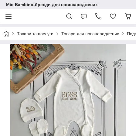
Mio Bambino-бренди для новонароджених
Товари та послуги
Товари для новонароджених
Пода