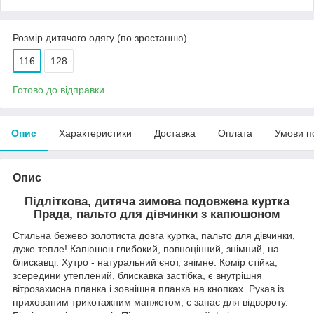
Розмір дитячого одягу (по зростанню)
116
128
Готово до відправки
Опис
Характеристики
Доставка
Оплата
Умови п
Опис
Підліткова, дитяча зимова подовжена куртка
Прада, пальто для дівчинки з капюшоном
Стильна бежево золотиста довга куртка, пальто для дівчинки,
дуже тепле! Капюшон глибокий, повноцінний, знімний, на
блискавці. Хутро - натуральний єнот, знімне. Комір стійка,
зсередини утеплений, блискавка застібка, є внутрішня
вітрозахисна планка і зовнішня планка на кнопках. Рукав із
прихованим трикотажним манжетом, є запас для відвороту.