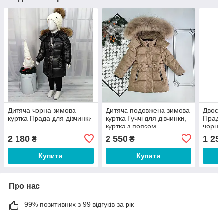
Дитяча чорна зимова
Дитяча подовжена зимова
Двос
куртка Прада для дівчинки
куртка Гуччі для дівчинки,
Прад
куртка з поясом
чорн
2 180
2 550
1 2
₴
₴
Купити
Купити
Про нас
99% позитивних з 99 відгуків за рік