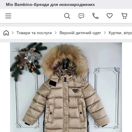
Mio Bambino-бренди для новонароджених
Товари та послуги
Верхній дитячий одяг
Куртки, віт