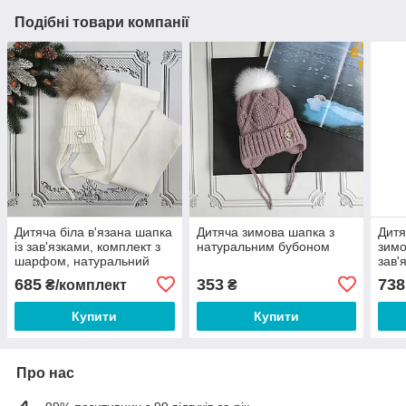
Подібні товари компанії
Дитяча біла в'язана шапка
Дитяча зимова шапка з
Дитя
із зав'язками, комплект з
натуральним бубоном
зимо
шарфом, натуральний
зав'
помпон
шар
685
353
738
₴/комплект
₴
пом
Купити
Купити
Про нас