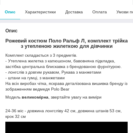
Опис
Характеристики
Доставка
Оплата
Умови п
Опис
Рожевий костюм Поло Ральф Л, комплект трійка
з утепленою жилеткою для дівчинки
Комплект складається з 3 предметів.
- Утеплена жилетка з капюшоном, бавовняна підкладка,
застібка центральна блискавка з брендованою фурнітурою.
- лонгслів з довгим рукавом, Рукава з манжетами
- штани на гумці, з манжетами
На всіх виробах чітка, яскрава деталізована вишивка бренду із
зображенням ведмедя Polo Bear
Модель
великомірна
, звертайте увагу на виміри
24-36 міс - довжина лонгсліву 42 см, довжина штанів 53 см,
крок 32 см