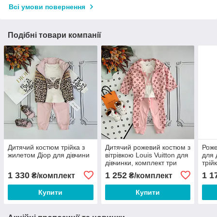
Всі умови повернення
Подібні товари компанії
Дитячий костюм трійка з
Дитячий рожевий костюм з
Рож
жилетом Діор для дівчини
вітрівкою Louis Vuitton для
для 
дівчинки, комплект три
трій
предмети
1 330
1 252
1 1
₴/комплект
₴/комплект
Купити
Купити