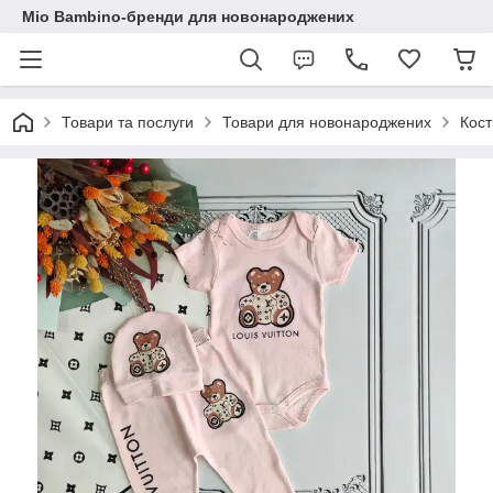
Mio Bambino-бренди для новонароджених
Товари та послуги
Товари для новонароджених
Кост