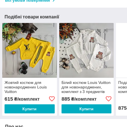
Всі умови повернення
Подібні товари компанії
Жовтий костюм для
Білий костюм Louis Vuitton
Пода
новонароджених Louis
для новонароджених,
ново
Vuitton
комплект з 3 предметів
комп
Adid
615
885
₴/комплект
₴/комплект
875
Купити
Купити
Про нас