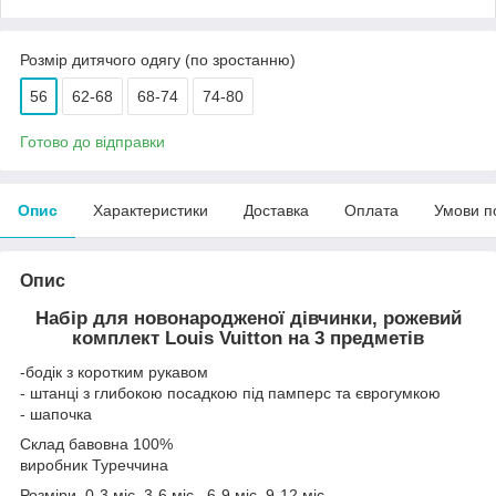
Розмір дитячого одягу (по зростанню)
56
62-68
68-74
74-80
Готово до відправки
Опис
Характеристики
Доставка
Оплата
Умови п
Опис
Набір для новонародженої дівчинки, рожевий
комплект Louis Vuitton на 3 предметів
-бодік з коротким рукавом
- штанці з глибокою посадкою під памперс та єврогумкою
- шапочка
Склад бавовна 100%
виробник Туреччина
Розміри 0-3 міс, 3-6 міс, 6-9 міс, 9-12 міс