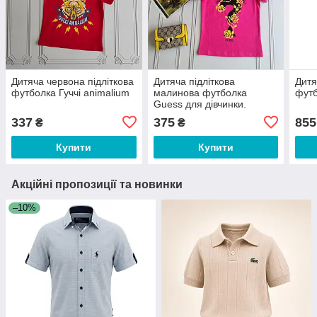
Дитяча червона підліткова
Дитяча підліткова
Дитя
футболка Гуччі animalium
малинова футболка
футб
Guess для дівчинки.
337
375
855
₴
₴
Купити
Купити
Акційні пропозиції та новинки
–10%