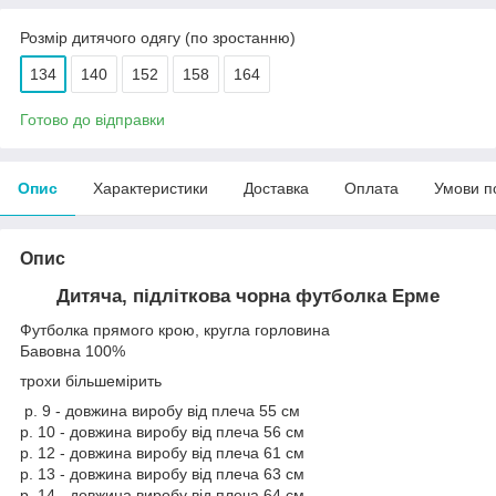
Розмір дитячого одягу (по зростанню)
134
140
152
158
164
Готово до відправки
Опис
Характеристики
Доставка
Оплата
Умови п
Опис
Дитяча, підліткова чорна футболка Ерме
Футболка прямого крою, кругла горловина
Бавовна 100%
трохи більшемірить
р. 9 - довжина виробу від плеча 55 см
р. 10 - довжина виробу від плеча 56 см
р. 12 - довжина виробу від плеча 61 см
р. 13 - довжина виробу від плеча 63 см
р. 14 - довжина виробу від плеча 64 см