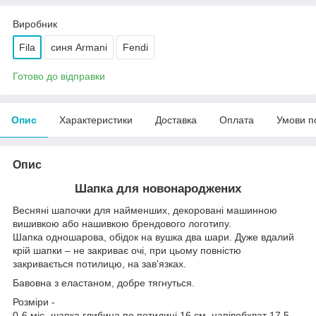
Виробник
Fila
синя Armani
Fendi
Готово до відправки
Опис
Характеристики
Доставка
Оплата
Умови п
Опис
Шапка для новонароджених
Весняні шапочки для найменших, декоровані машинною
вишивкою або нашивкою брендового логотипу.
Шапка одношарова, обідок на вушка два шари. Дуже вдалий
крій шапки – не закриває очі, при цьому повністю
закривається потилицю, на зав'язках.
Бавовна з еластаном, добре тягнуться.
Розміри -
0-6 міс -шапка глибина по потилиці 16 см, напівобхват 17,5