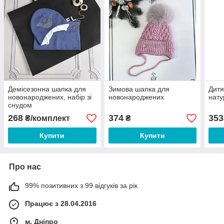
Демісезонна шапка для
Зимова шапка для
Дитя
новонароджених, набір зі
новонароджених
нат
снудом
268
374
353
₴/комплект
₴
Купити
Купити
Про нас
99% позитивних з 99 відгуків за рік
Працює з 28.04.2016
м. Дніпро