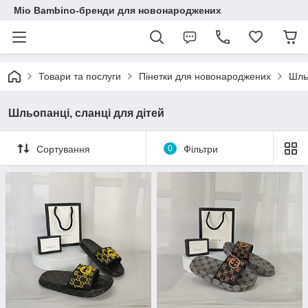
Mio Bambino-бренди для новонароджених
Товари та послуги
Пінетки для новонароджених
Шльо
Шльопанці, сланці для дітей
Сортування
0
Фільтри